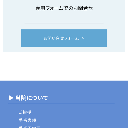
日
お知らせ
専用フォームでのお問合せ
【整形外科】ひざ関節・股関節の再生医療につい
て（第二種再生医療等）
お問い合せフォーム
2021年11月1
日
広報
【整形外科】人工関節置換術に使用する次世代
型赤外線誘導式手術支援ロボットCORI(Smith
&Nephew 社製)を導入しました
▶ 当院について
ご挨拶
手術実績