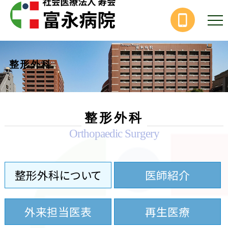
整形外科
整形外科
Orthopaedic Surgery
整形外科について
医師紹介
外来担当医表
再生医療