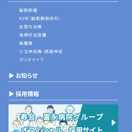
脳動脈瘤
AVM（脳動静脈奇形）
血管内治療
海綿状血管腫
脳腫瘍
三叉神経痛・顔面神経
ガンマナイフ
▶ お知らせ
▶ 採用情報