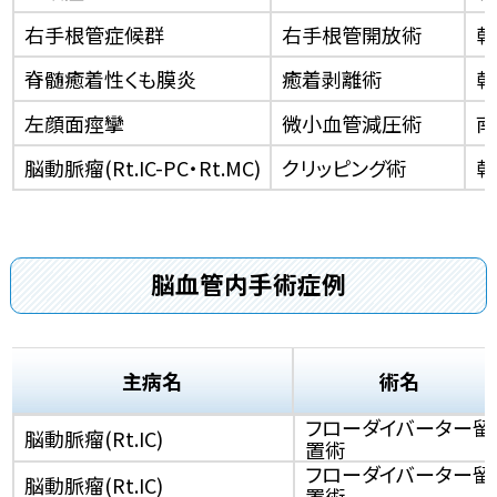
右手根管症候群
右手根管開放術
乾
脊髄癒着性くも膜炎
癒着剥離術
乾
左顔面痙攣
微小血管減圧術
南
脳動脈瘤(Rt.IC-PC・Rt.MC)
クリッピング術
乾
脳血管内手術症例
主病名
術名
フローダイバーター留
脳動脈瘤(Rt.IC)
置術
フローダイバーター留
脳動脈瘤(Rt.IC)
置術