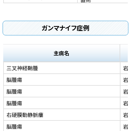
ガンマナイフ症例
主病名
三叉神経鞘腫
岩
脳腫瘍
岩
脳腫瘍
岩
脳腫瘍
岩
右硬膜動静脈瘻
岩
脳腫瘍
岩