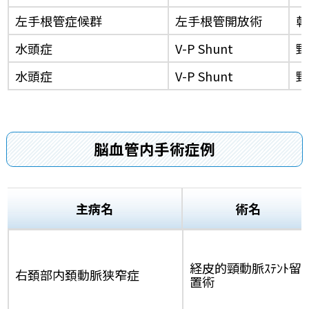
左手根管症候群
左手根管開放術
乾
水頭症
V-P Shunt
野
水頭症
V-P Shunt
野
脳血管内手術症例
主病名
術名
経皮的頸動脈ｽﾃﾝﾄ留
右頚部内頚動脈狭窄症
置術