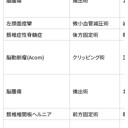
脳腫瘍
摘出術
北
左顔面痙攣
微小血管減圧術
岩
頚椎症性脊髄症
後方固定術
乾
脳動脈瘤(Acom)
クリッピング術
芝
脳腫瘍
摘出術
北
頚椎椎間板ヘルニア
前方固定術
乾