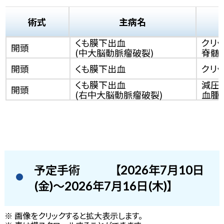
術式
主病名
くも膜下出血
クリ
開頭
(中大脳動脈瘤破裂)
脊髄ﾄﾞ
開頭
くも膜下出血
クリ
くも膜下出血
減圧
開頭
(右中大脳動脈瘤破裂)
血腫
予定手術
【2026年7月10日
(金)～2026年7月16日(木)】
※ 画像をクリックすると拡大表示します。