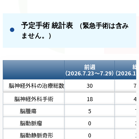
予定手術 統計表
（緊急手術は含み
ません。）
前週
総
（2026.7.23～7.29）
（2026.1
脳神経外科の治療総数
30
7
脳神経外科手術
18
4
脳腫瘍
5
7
脳動脈瘤
0
3
脳動静脈奇形
0
1