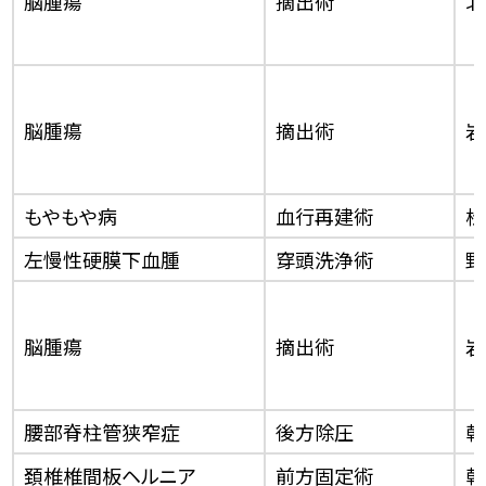
脳腫瘍
摘出術
北
脳腫瘍
摘出術
岩
もやもや病
血行再建術
松
左慢性硬膜下血腫
穿頭洗浄術
野
脳腫瘍
摘出術
岩
腰部脊柱管狭窄症
後方除圧
乾
頚椎椎間板ヘルニア
前方固定術
乾