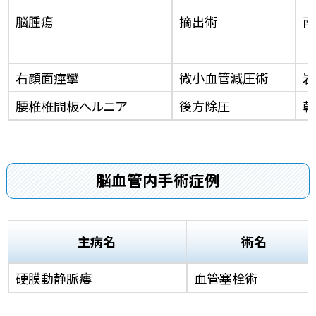
脳腫瘍
摘出術
南
右顔面痙攣
微小血管減圧術
岩
腰椎椎間板ヘルニア
後方除圧
乾
脳血管内手術症例
主病名
術名
硬膜動静脈瘻
血管塞栓術