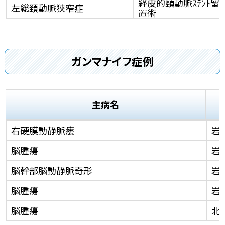
経皮的頸動脈ｽﾃﾝﾄ留
左総頚動脈狭窄症
置術
ガンマナイフ症例
主病名
右硬膜動静脈瘻
岩
脳腫瘍
岩
脳幹部脳動静脈奇形
岩
脳腫瘍
岩
脳腫瘍
北