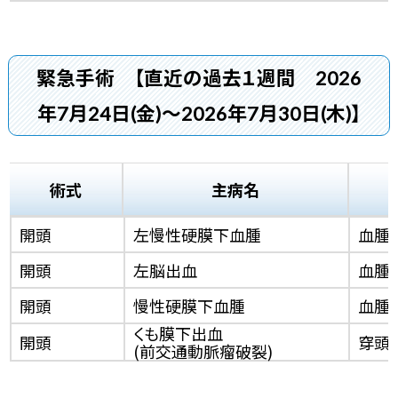
緊急手術
【直近の過去１週間 2026
年7月24日(金)～2026年7月30日(木)】
術式
主病名
開頭
左慢性硬膜下血腫
血腫
開頭
左脳出血
血腫
開頭
慢性硬膜下血腫
血腫
くも膜下出血
開頭
穿頭脳
(前交通動脈瘤破裂)