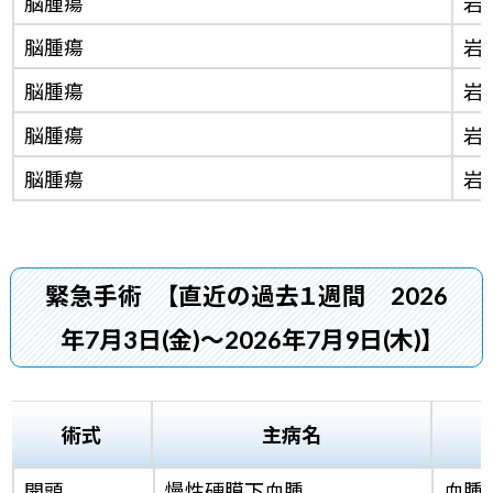
脳腫瘍
岩
脳腫瘍
岩
脳腫瘍
岩
脳腫瘍
岩
脳腫瘍
岩
緊急手術
【直近の過去１週間 2026
年7月3日(金)～2026年7月9日(木)】
術式
主病名
開頭
慢性硬膜下血腫
血腫