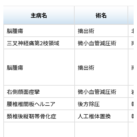
主病名
術名
脳腫瘍
摘出術
北
三叉神経痛第2枝領域
微小血管減圧術
南
脳腫瘍
摘出術
南
右側顔面痙攣
微小血管減圧術
岩
腰椎椎間板ヘルニア
後方除圧
乾
頚椎後縦靭帯骨化症
人工椎体置換
乾