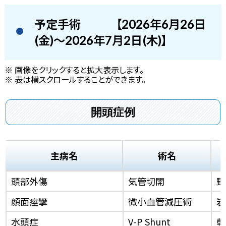
予定手術
【2026年6月26日
(金)～2026年7月2日(木)】
※ 画像をクリックすると拡大表示します。
※ 表は横スクロールすることができます。
開頭症例
主病名
術名
頭部外傷
気管切開
野
顔面痙攣
微小血管減圧術
岩
水頭症
V-P Shunt
乾