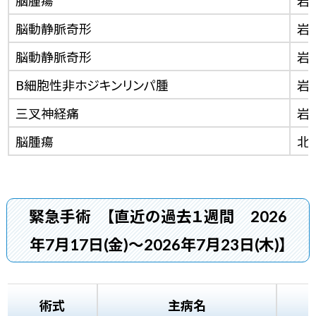
脳腫瘍
岩
脳動静脈奇形
岩
脳動静脈奇形
岩
B細胞性非ホジキンリンパ腫
岩
三叉神経痛
岩
脳腫瘍
北
緊急手術
【直近の過去１週間 2026
年7月17日(金)～2026年7月23日(木)】
術式
主病名