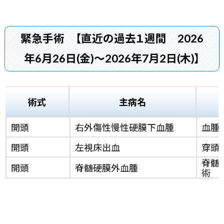
緊急手術
【直近の過去１週間 2026
年6月26日(金)～2026年7月2日(木)】
術式
主病名
開頭
右外傷性慢性硬膜下血腫
血腫
開頭
左視床出血
穿頭脳
脊髄
開頭
脊髄硬膜外血腫
術