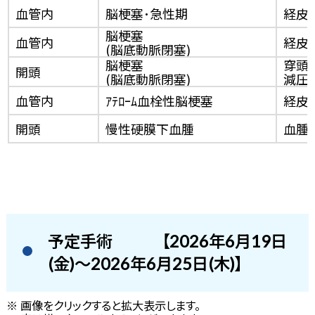
血管内
脳梗塞･急性期
経皮
脳梗塞
血管内
経皮
(脳底動脈閉塞)
脳梗塞
穿頭脳
開頭
(脳底動脈閉塞)
減圧
血管内
ｱﾃﾛｰﾑ血栓性脳梗塞
経皮
開頭
慢性硬膜下血腫
血腫
予定手術
【2026年6月19日
(金)～2026年6月25日(木)】
※ 画像をクリックすると拡大表示します。