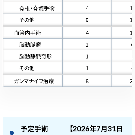
脊椎・脊髄手術
4
1
その他
9
1
血管内手術
4
1
脳動脈瘤
2
6
脳動静脈奇形
1
1
その他
1
4
ガンマナイフ治療
8
2
予定手術
【2026年7月31日