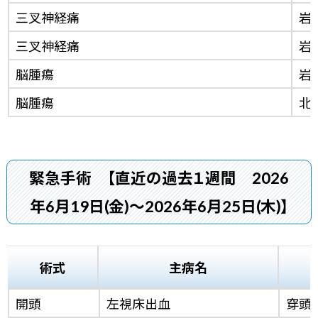
三叉神経痛
岩
三叉神経痛
岩
脳腫瘍
岩
脳腫瘍
北
緊急手術
【直近の過去１週間 2026
年6月19日(金)～2026年6月25日(木)】
術式
主病名
開頭
左視床出血
穿頭脳