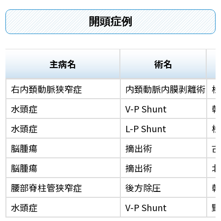
開頭症例
主病名
術名
右内頚動脈狭窄症
内頚動脈内膜剥離術
松
水頭症
V-P Shunt
乾
水頭症
L-P Shunt
松
脳腫瘍
摘出術
古
脳腫瘍
摘出術
北
腰部脊柱管狭窄症
後方除圧
乾
水頭症
V-P Shunt
野