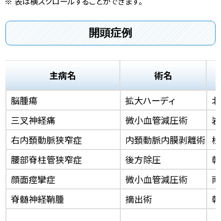
※ 表は横スクロールすることができます。
開頭症例
主病名
術名
脳腫瘍
拡大ハーディ
北
三叉神経痛
微小血管減圧術
岩
右内頚動脈狭窄症
内頚動脈内膜剥離術
松
腰部脊柱管狭窄症
後方除圧
乾
顔面痙攣症
微小血管減圧術
南
脊髄神経鞘腫
摘出術
乾