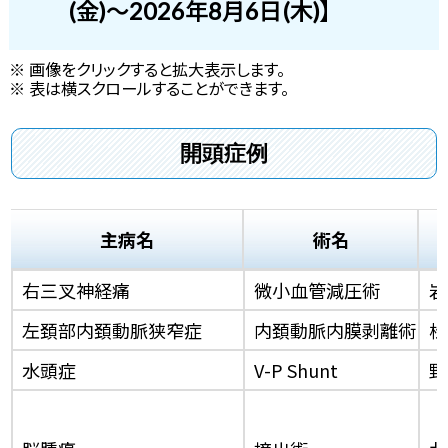
(金)～2026年8月6日(木)】
※ 画像をクリックすると拡大表示します。
※ 表は横スクロールすることができます。
開頭症例
主病名
術名
右三叉神経痛
微小血管減圧術
岩
左頚部内頚動脈狭窄症
内頚動脈内膜剥離術
松
水頭症
V-P Shunt
野