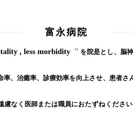
富永病院
ality , less morbidity
を院是とし、脳
命率、治癒率、診療効率を向上させ、患者さ
遠慮なく医師または職員におたずねください