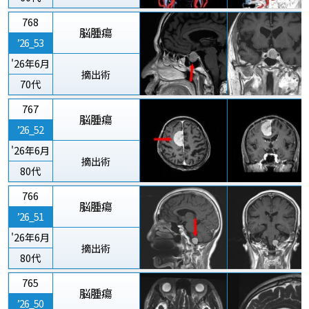
768
脳腫瘍
’26_53
'26年6月
摘出術
70代
767
脳腫瘍
’26_52
'26年6月
摘出術
80代
766
脳腫瘍
’26_51
'26年6月
摘出術
80代
765
脳腫瘍
’26_50