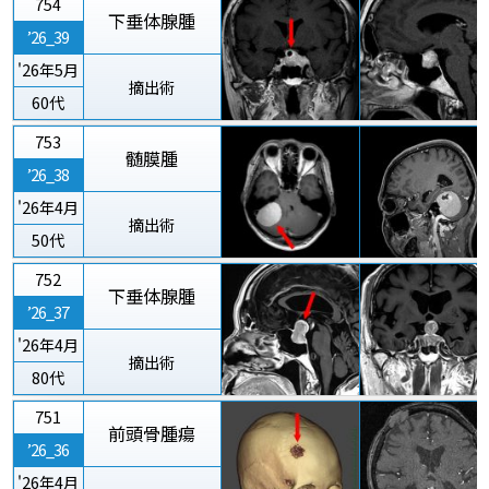
754
下垂体腺腫
’26_39
'26年5月
摘出術
60代
753
髄膜腫
’26_38
'26年4月
摘出術
50代
752
下垂体腺腫
’26_37
'26年4月
摘出術
80代
751
前頭骨腫瘍
’26_36
'26年4月