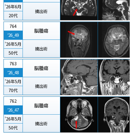
'26年6月
摘出術
20代
764
脳腫瘍
’26_49
'26年5月
摘出術
50代
763
脳腫瘍
’26_48
'26年5月
摘出術
70代
762
脳腫瘍
’26_47
'26年5月
摘出術
50代