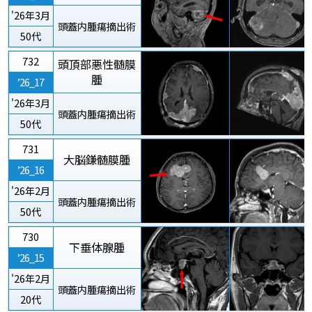
'26年3月
頭蓋内腫瘍摘出術
50代
732
頭頂部悪性髄膜
腫
’26_17
'26年3月
頭蓋内腫瘍摘出術
50代
731
大脳鎌髄膜腫
’26_16
'26年2月
頭蓋内腫瘍摘出術
50代
730
下垂体腺腫
’26_15
'26年2月
頭蓋内腫瘍摘出術
20代