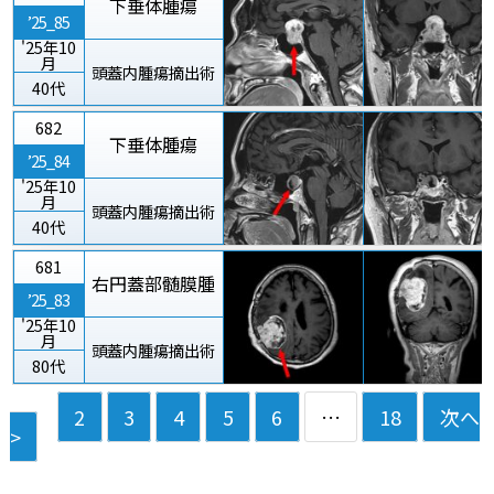
下垂体腫瘍
’25_85
'25年10
月
頭蓋内腫瘍摘出術
40代
682
下垂体腫瘍
’25_84
'25年10
月
頭蓋内腫瘍摘出術
40代
681
右円蓋部髄膜腫
’25_83
'25年10
月
頭蓋内腫瘍摘出術
80代
1
2
3
4
5
6
…
18
次へ
>