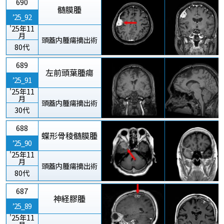
690
髄膜腫
’25_92
'25年11
月
頭蓋内腫瘍摘出術
80代
689
左前頭葉腫瘍
’25_91
'25年11
月
頭蓋内腫瘍摘出術
30代
688
蝶形骨稜髄膜腫
’25_90
'25年11
月
頭蓋内腫瘍摘出術
80代
687
神経膠腫
’25_89
'25年11