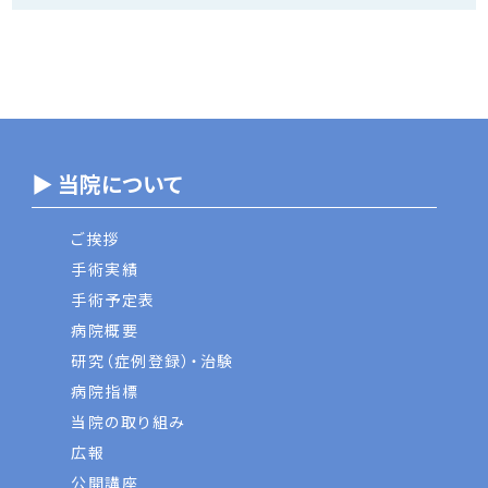
▶ 当院について
ご挨拶
手術実績
手術予定表
病院概要
研究（症例登録）・治験
病院指標
当院の取り組み
広報
公開講座