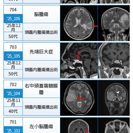
704
脳腫瘍
’25_106
'25年12
月
頭蓋内腫瘍摘出術
50代
703
先端巨大症
’25_105
'25年12
月
頭蓋内腫瘍摘出術
50代
702
右中頭蓋窩髄膜
腫
’25_104
'25年11
月
頭蓋内腫瘍摘出術
40代
701
左小脳腫瘍
’25_103