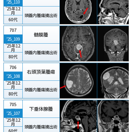
’25_110
'25年12
月
頭蓋内腫瘍摘出術
60代
707
髄膜腫
’25_109
'25年12
月
頭蓋内腫瘍摘出術
80代
706
右頭頂葉腫瘍
’25_108
'25年12
月
頭蓋内腫瘍摘出術
80代
705
下垂体腺腫
’25_107
'25年12
月
頭蓋内腫瘍摘出術
60代