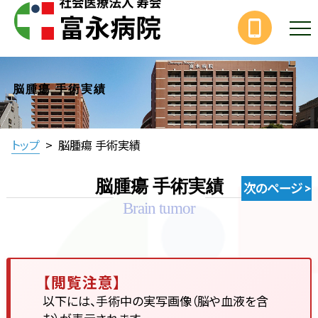
脳腫瘍 手術実績
トップ
>
脳腫瘍 手術実績
脳腫瘍 手術実績
次のページ >
Brain tumor
【閲覧注意】
以下には、手術中の実写画像（脳や血液を含