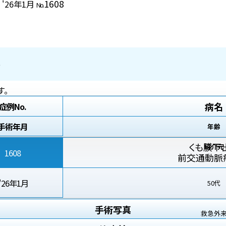
1608
 '26年1月
No.
8
す。
病名
症例No.
手術年月
年齢
くも膜下
紹介元
1608
前交通動脈
'26年1月
50代
手術写真
救急外