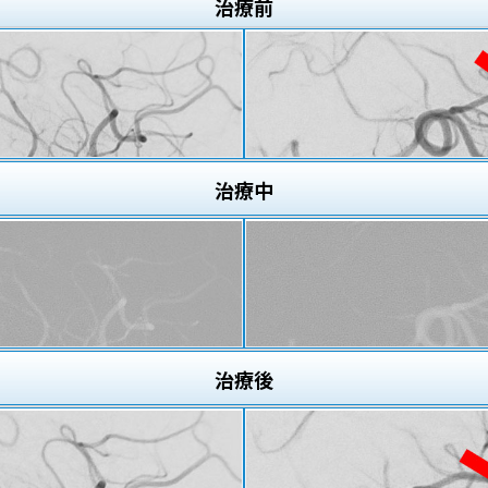
治療
前
治療
中
治療
後