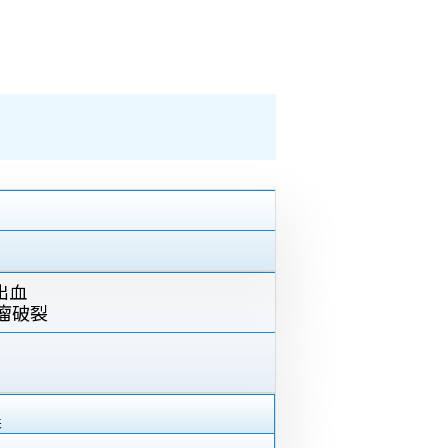
出血
瘤破裂
来