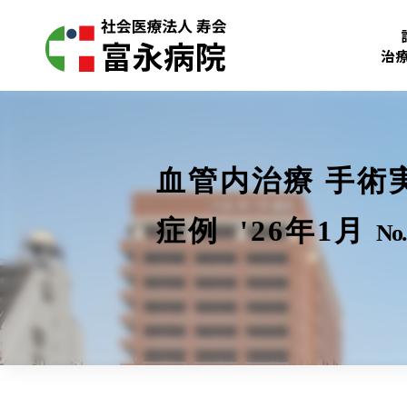
治
血管内治療 手術
症例 '26年1月
No