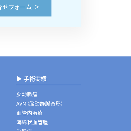
合せフォーム
▶ 手術実績
脳動脈瘤
AVM（脳動静脈奇形）
血管内治療
海綿状血管腫