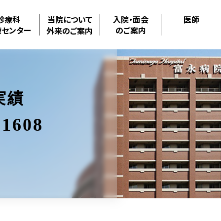
診療科
当院について
入院・面会
医師
療センター
のご案内
外来のご案内
実績
1608
.