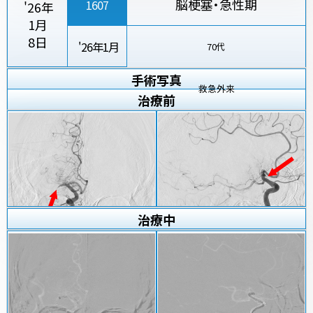
脳梗塞・急性期
1607
'26年
1月
8日
'26年1月
70代
手術写真
救急外来
治療
前
治療
中