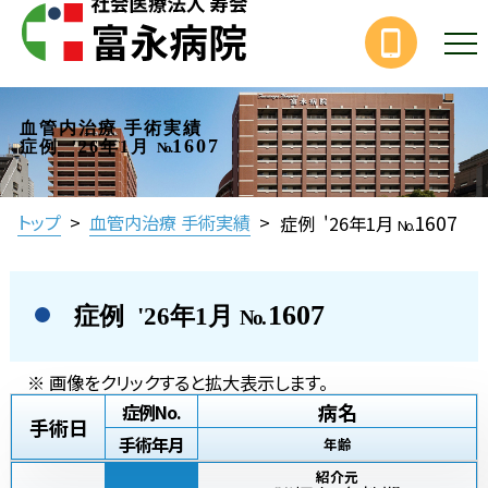
血管内治療 手術実績
1607
症例 '26年1月
No.
1607
トップ
>
血管内治療 手術実績
>
症例 '26年1月
No.
1607
症例 '26年1月
No.
※ 画像をクリックすると拡大表示します。
病名
症例No.
手術日
手術年月
年齢
紹介元