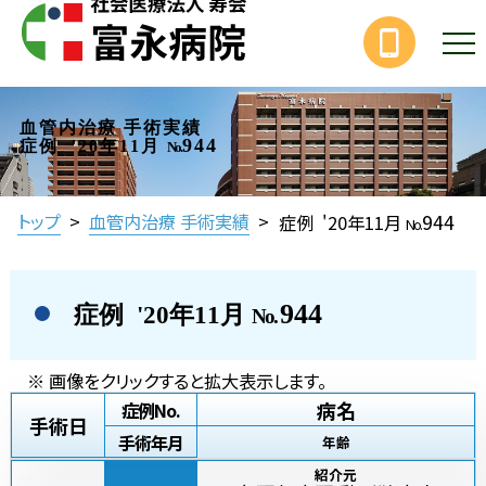
血管内治療 手術実績
944
症例 '20年11月
No.
944
トップ
>
血管内治療 手術実績
>
症例 '20年11月
No.
944
症例 '20年11月
No.
※ 画像をクリックすると拡大表示します。
病名
症例No.
手術日
手術年月
年齢
紹介元