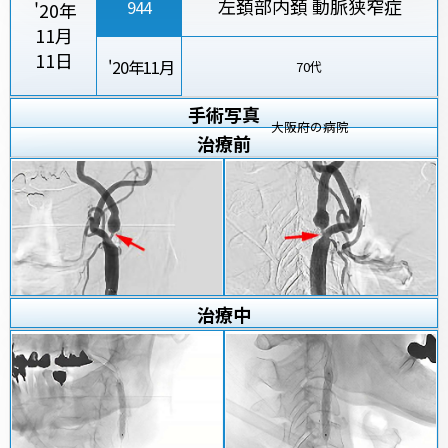
左頚部内頚 動脈狭窄症
944
'20年
11月
11日
'20年11月
70代
手術写真
大阪府の病院
治療
前
治療
中