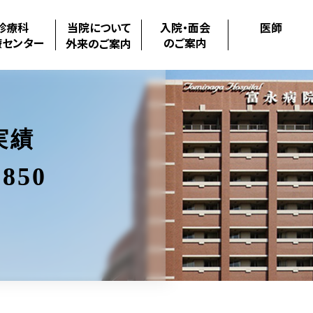
診療科
当院について
入院・面会
医師
療センター
のご案内
外来のご案内
実績
850
.