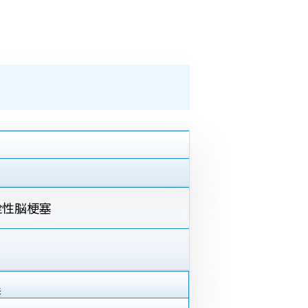
栓性脳梗塞
来