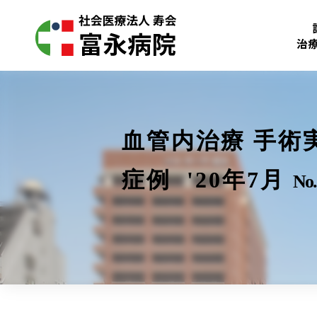
治
血管内治療 手術
症例 '20年7月
No