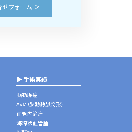
合せフォーム
▶ 手術実績
脳動脈瘤
AVM（脳動静脈奇形）
血管内治療
海綿状血管腫