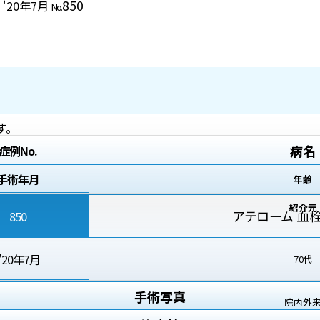
850
 '20年7月
No.
す。
病名
症例No.
手術年月
年齢
紹介元
アテローム 血
850
'20年7月
70代
手術写真
院内外