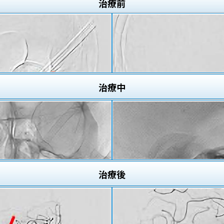
治療
前
治療
中
治療
後