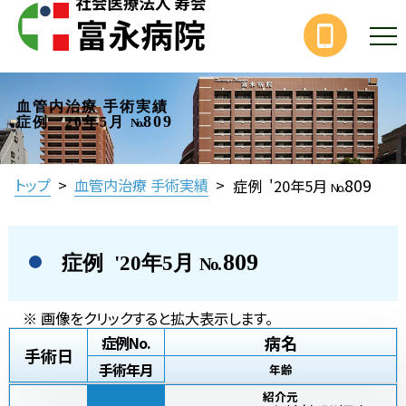
血管内治療 手術実績
809
症例 '20年5月
No.
809
トップ
>
血管内治療 手術実績
>
症例 '20年5月
No.
809
症例 '20年5月
No.
※ 画像をクリックすると拡大表示します。
病名
症例No.
手術日
手術年月
年齢
紹介元