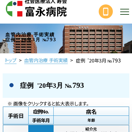
血管内治療 手術実績
793
症例 '20年3月
No.
793
トップ
>
血管内治療 手術実績
>
症例 '20年3月
No.
793
症例 '20年3月
No.
※ 画像をクリックすると拡大表示します。
病名
症例No.
手術日
手術年月
年齢
紹介元