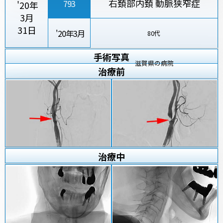
右頚部内頚 動脈狭窄症
793
'20年
3月
31日
'20年3月
80代
手術写真
滋賀県の病院
治療
前
治療
中