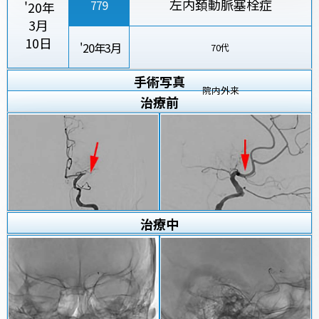
左内頚動脈塞栓症
779
'20年
3月
10日
'20年3月
70代
手術写真
院内外来
治療
前
治療
中