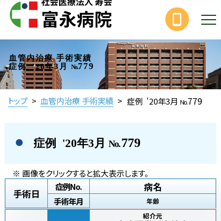
血管内治療 手術実績
779
症例 '20年3月
No.
779
トップ
>
血管内治療 手術実績
>
症例 '20年3月
No.
779
症例 '20年3月
No.
※ 画像をクリックすると拡大表示します。
病名
症例No.
手術日
手術年月
年齢
紹介元