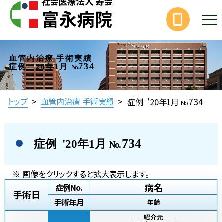
血管内治療 手術実績
734
症例 '20年1月
No.
734
トップ
>
血管内治療 手術実績
>
症例 '20年1月
No.
734
症例 '20年1月
No.
※ 画像をクリックすると拡大表示します。
病名
症例No.
手術日
手術年月
年齢
紹介元