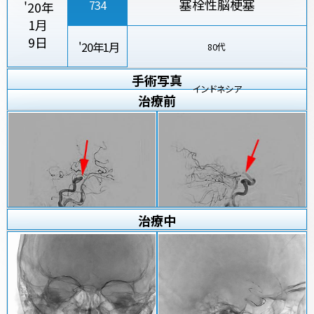
塞栓性脳梗塞
734
'20年
1月
9日
'20年1月
80代
手術写真
インドネシア
治療
前
治療
中