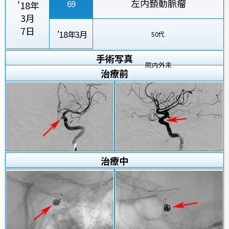
左内頚動脈瘤
69
'18年
3月
7日
'18年3月
50代
手術写真
院内外来
治療
前
治療
中