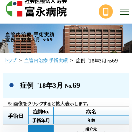
血管内治療 手術実績
69
症例 '18年3月
No.
69
トップ
>
血管内治療 手術実績
>
症例 '18年3月
No.
69
症例 '18年3月
No.
※ 画像をクリックすると拡大表示します。
病名
症例No.
手術日
手術年月
年齢
紹介元