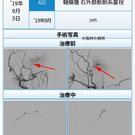
髄膜腫 右外頚動脈系塞栓
622
'19年
9月
5日
'19年9月
30代
手術写真
大阪府の病院
治療
前
治療
中