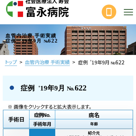
血管内治療 手術実績
622
症例 '19年9月
No.
622
トップ
>
血管内治療 手術実績
>
症例 '19年9月
No.
622
症例 '19年9月
No.
※ 画像をクリックすると拡大表示します。
病名
症例No.
手術日
手術年月
年齢
紹介元