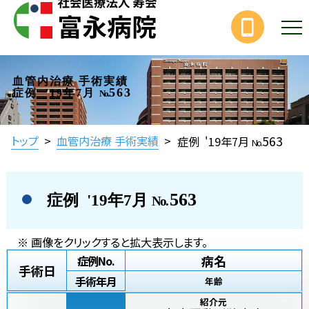
血管内治療 手術実績
563
症例 '19年7月
No.
563
トップ
>
血管内治療 手術実績
>
症例 '19年7月
No.
563
症例 '19年7月
No.
※ 画像をクリックすると拡大表示します。
病名
症例No.
手術日
手術年月
年齢
紹介元