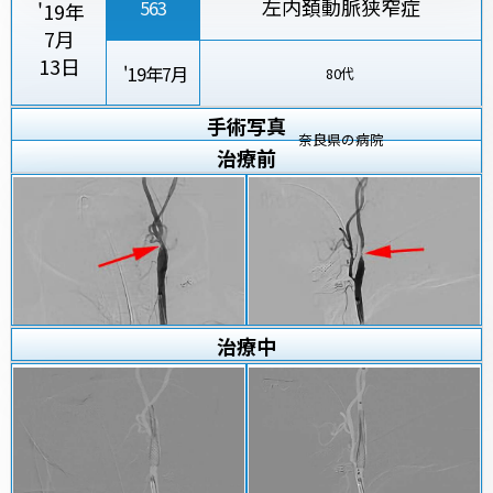
左内頚動脈狭窄症
563
'19年
7月
13日
'19年7月
80代
手術写真
奈良県の病院
治療
前
治療
中