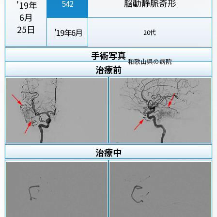
脳動静脈奇形
542
'19年
6月
25日
'19年6月
20代
手術写真
和歌山県の病院
治療
前
治療
中