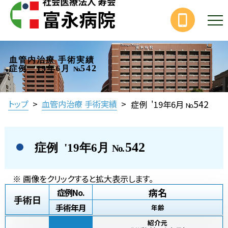
血管内治療 手術実績
542
症例 '19年6月
No.
542
トップ
>
血管内治療 手術実績
>
症例 '19年6月
No.
542
症例 '19年6月
No.
※ 画像をクリックすると拡大表示します。
病名
症例No.
手術日
手術年月
年齢
紹介元