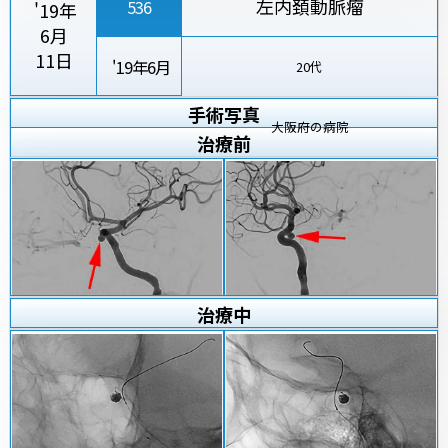
左内頚動脈瘤
536
'19年
6月
11日
'19年6月
20代
手術写真
大阪府の病院
治療
前
治療
中