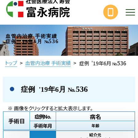
血管内治療 手術実績
536
症例 '19年6月
No.
536
トップ
>
血管内治療 手術実績
>
症例 '19年6月
No.
536
症例 '19年6月
No.
※ 画像をクリックすると拡大表示します。
病名
症例No.
手術日
手術年月
年齢
紹介元