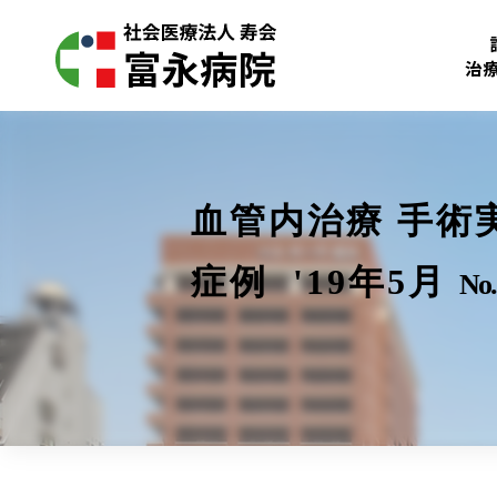
治
血管内治療 手術
症例 '19年5月
No