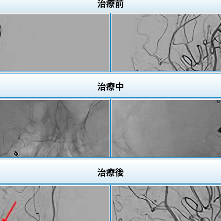
治療
前
治療
中
治療
後