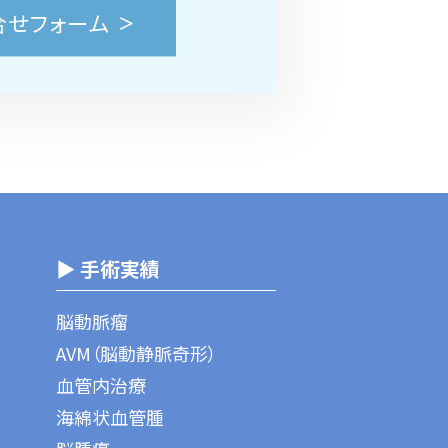
合せフォーム
▶ 手術実績
脳動脈瘤
AVM（脳動静脈奇形）
血管内治療
海綿状血管腫