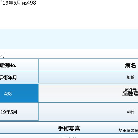
498
 '19年5月
No.
す。
病名
症例No.
手術年月
年齢
紹介元
脳腫
498
'19年5月
40代
手術写真
埼玉県の