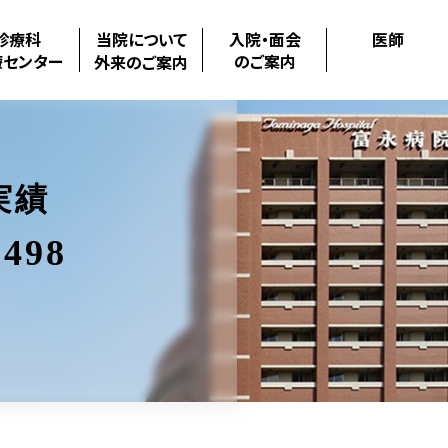
診療科
当院について
入院・面会
医師
療センター
のご案内
外来のご案内
実績
498
.