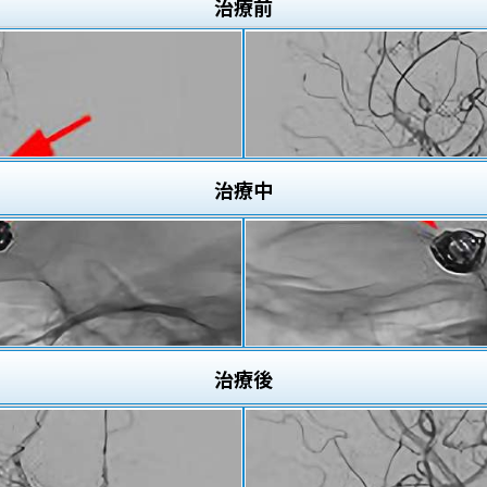
治療
前
治療
中
治療
後