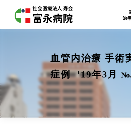
治
血管内治療 手術
症例 '19年3月
No