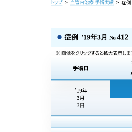
トップ
>
血管内治療 手術実績
>
症例
412
症例 '19年3月
No.
※ 画像をクリックすると拡大表示しま
手術日
'19年
3月
3日