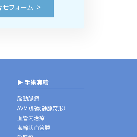
合せフォーム
▶ 手術実績
脳動脈瘤
AVM（脳動静脈奇形）
血管内治療
海綿状血管腫