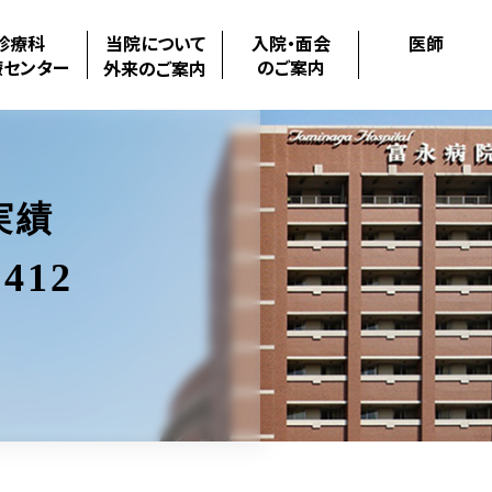
診療科
当院について
入院・面会
医師
療センター
のご案内
外来のご案内
実績
412
.