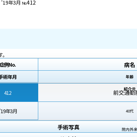
412
 '19年3月
No.
す。
病名
症例No.
手術年月
年齢
紹介元
前交通動
412
'19年3月
40代
手術写真
院内外