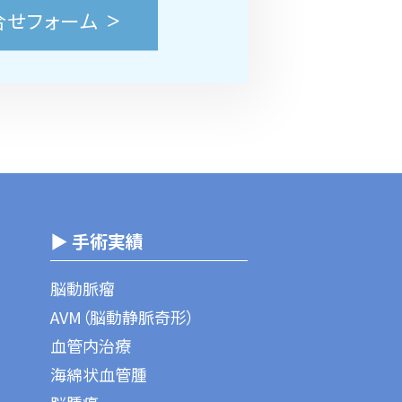
合せフォーム
▶ 手術実績
脳動脈瘤
AVM（脳動静脈奇形）
血管内治療
海綿状血管腫