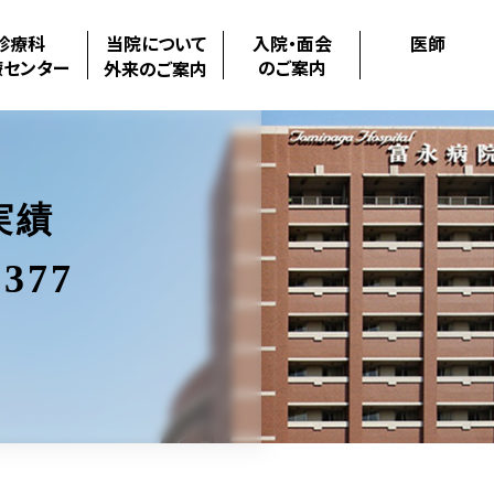
診療科
当院について
入院・面会
医師
療センター
のご案内
外来のご案内
実績
377
.