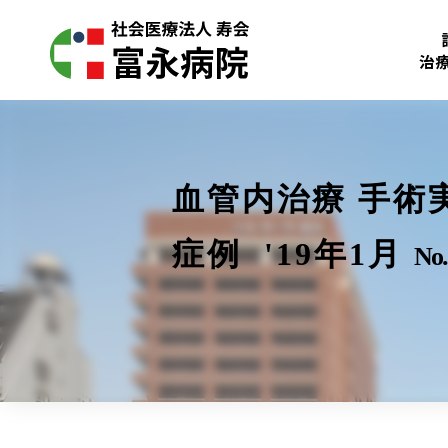
治
血管内治療 手術
症例 '19年1月
No