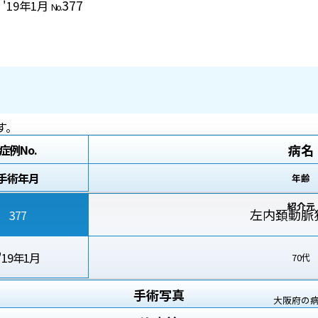
377
 '19年1月
No.
す。
病名
症例No.
手術年月
年齢
紹介元
左内頚動脈
377
'19年1月
70代
手術写真
大阪府の