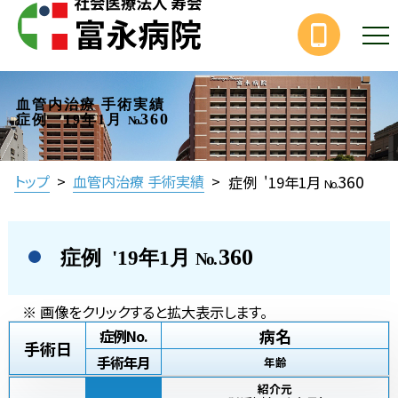
血管内治療 手術実績
360
症例 '19年1月
No.
360
トップ
>
血管内治療 手術実績
>
症例 '19年1月
No.
360
症例 '19年1月
No.
※ 画像をクリックすると拡大表示します。
病名
症例No.
手術日
手術年月
年齢
紹介元