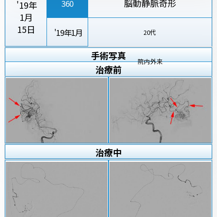
脳動静脈奇形
360
'19年
1月
15日
'19年1月
20代
手術写真
院内外来
治療
前
治療
中