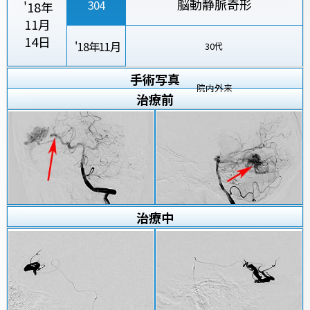
脳動静脈奇形
304
'18年
11月
14日
'18年11月
30代
手術写真
院内外来
治療
前
治療
中