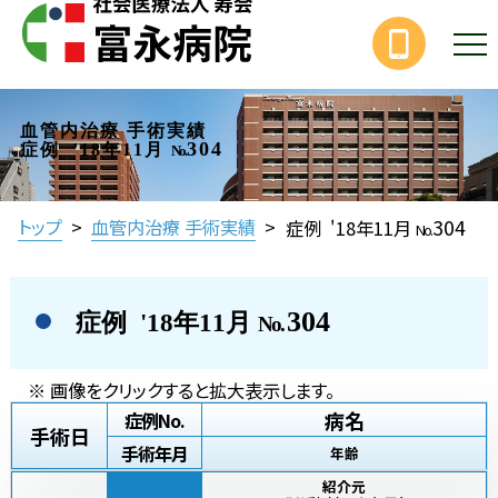
血管内治療 手術実績
304
症例 '18年11月
No.
304
トップ
>
血管内治療 手術実績
>
症例 '18年11月
No.
304
症例 '18年11月
No.
※ 画像をクリックすると拡大表示します。
病名
症例No.
手術日
手術年月
年齢
紹介元