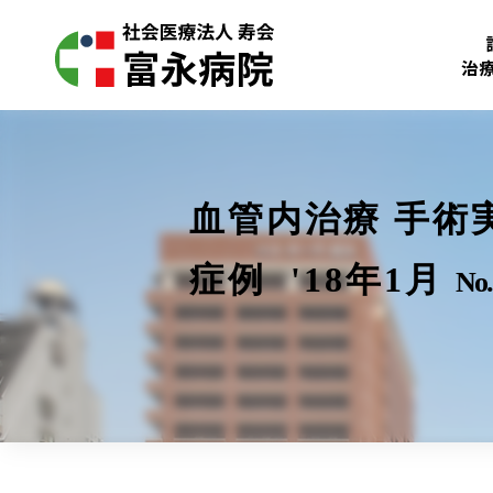
治
血管内治療 手術
症例 '18年1月
No