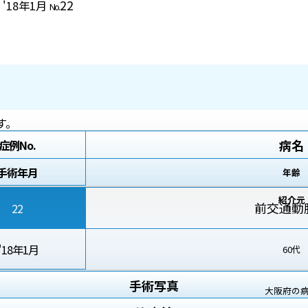
22
 '18年1月
No.
す。
病名
症例No.
手術年月
年齢
紹介元
前交通動
22
'18年1月
60代
手術写真
大阪府の