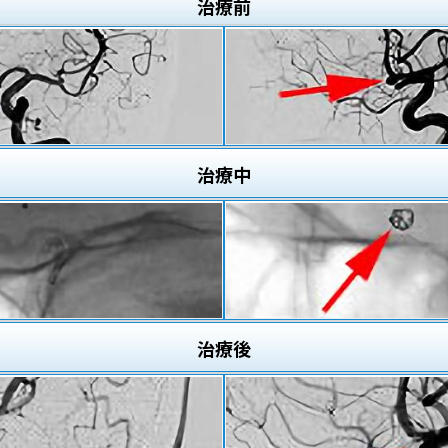
治療
前
治療
中
治療
後