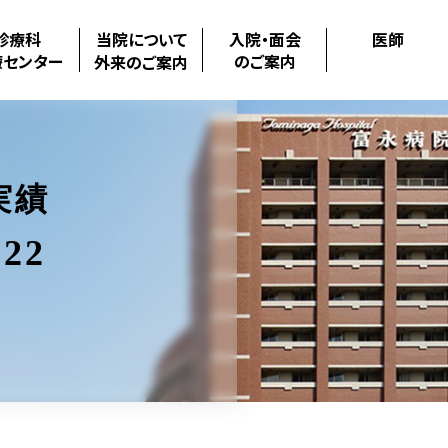
診療科
当院について
入院・面会
医師
療センター
のご案内
外来のご案内
実績
22
.