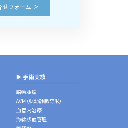
合せフォーム
▶ 手術実績
脳動脈瘤
AVM（脳動静脈奇形）
血管内治療
海綿状血管腫