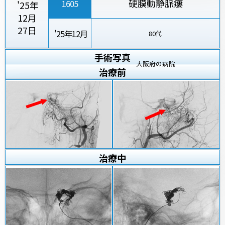
硬膜動静脈瘻
1605
'25年
12月
27日
'25年12月
80代
手術写真
大阪府の病院
治療
前
治療
中