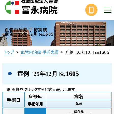
血管内治療 手術実績
1605
症例 '25年12月
No.
1605
トップ
>
血管内治療 手術実績
>
症例 '25年12月
No.
1605
症例 '25年12月
No.
※ 画像をクリックすると拡大表示します。
病名
症例No.
手術日
手術年月
年齢
紹介元