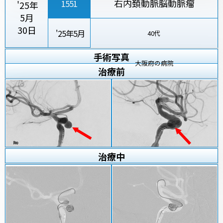
右内頚動脈脳動脈瘤
1551
'25年
5月
30日
'25年5月
40代
手術写真
大阪府の病院
治療
前
治療
中