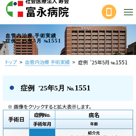
血管内治療 手術実績
1551
症例 '25年5月
No.
1551
トップ
>
血管内治療 手術実績
>
症例 '25年5月
No.
1551
症例 '25年5月
No.
※ 画像をクリックすると拡大表示します。
病名
症例No.
手術日
手術年月
年齢
紹介元