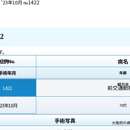
1422
'23年10月
No.
2
す。
病名
症例No.
手術年月
年齢
紹介元
前交通動
1422
'23年10月
70代
手術写真
大阪府の