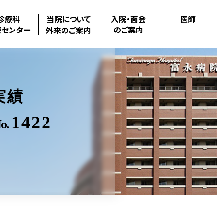
診療科
当院について
入院・面会
医師
療センター
のご案内
外来のご案内
実績
1422
o.