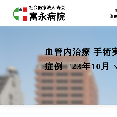
治
血管内治療 手術
症例 '23年10月
N