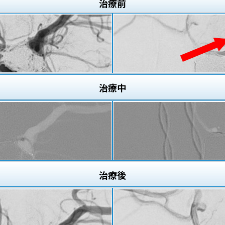
治療
前
治療
中
治療
後