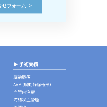
合せフォーム
▶ 手術実績
脳動脈瘤
AVM（脳動静脈奇形）
血管内治療
海綿状血管腫