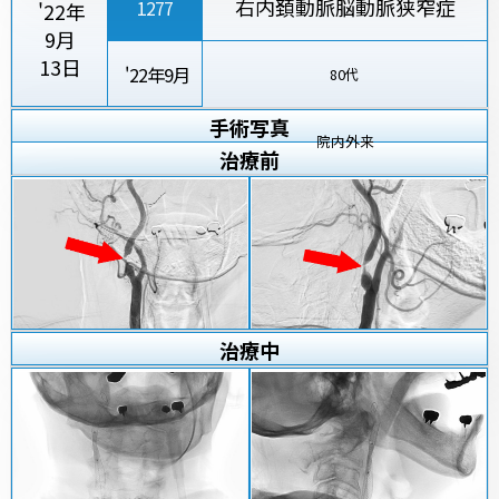
右内頚動脈脳動脈狭窄症
1277
'22年
9月
13日
'22年9月
80代
手術写真
院内外来
治療
前
治療
中