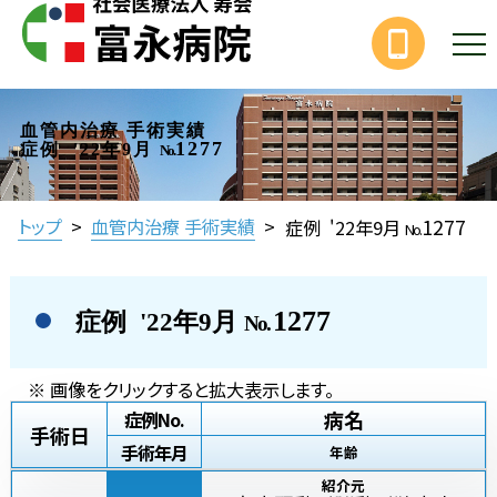
血管内治療 手術実績
1277
症例 '22年9月
No.
1277
トップ
>
血管内治療 手術実績
>
症例 '22年9月
No.
1277
症例 '22年9月
No.
※ 画像をクリックすると拡大表示します。
病名
症例No.
手術日
手術年月
年齢
紹介元