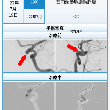
左内頚動脈脳動脈瘤
1260
'22年
7月
19日
'22年7月
40代
手術写真
院内外来
治療
前
治療
中