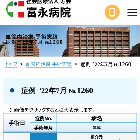
血管内治療 手術実績
1260
症例 '22年7月
No.
1260
トップ
>
血管内治療 手術実績
>
症例 '22年7月
No.
1260
症例 '22年7月
No.
※ 画像をクリックすると拡大表示します。
病名
症例No.
手術日
手術年月
年齢
紹介元