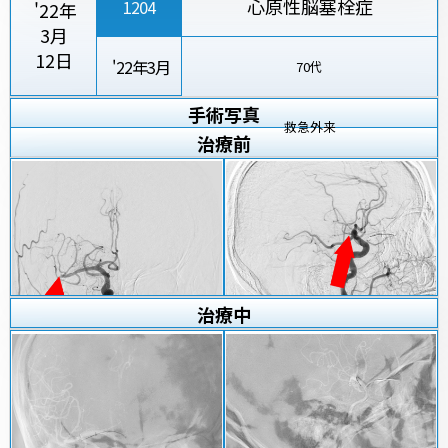
心原性脳塞栓症
1204
'22年
3月
12日
'22年3月
70代
手術写真
救急外来
治療
前
治療
中