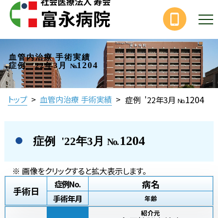
血管内治療 手術実績
1204
症例 '22年3月
No.
1204
トップ
>
血管内治療 手術実績
>
症例 '22年3月
No.
1204
症例 '22年3月
No.
※ 画像をクリックすると拡大表示します。
病名
症例No.
手術日
手術年月
年齢
紹介元