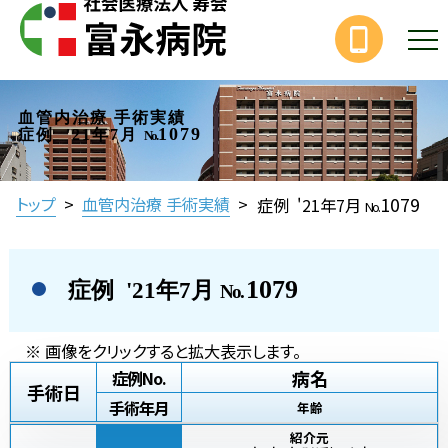
血管内治療 手術実績
1079
症例 '21年7月
No.
1079
トップ
>
血管内治療 手術実績
>
症例 '21年7月
No.
1079
症例 '21年7月
No.
※ 画像をクリックすると拡大表示します。
病名
症例No.
手術日
手術年月
年齢
紹介元