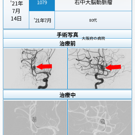
右中大脳動脈瘤
1079
'21年
7月
14日
'21年7月
80代
手術写真
大阪府の病院
治療
前
治療
中