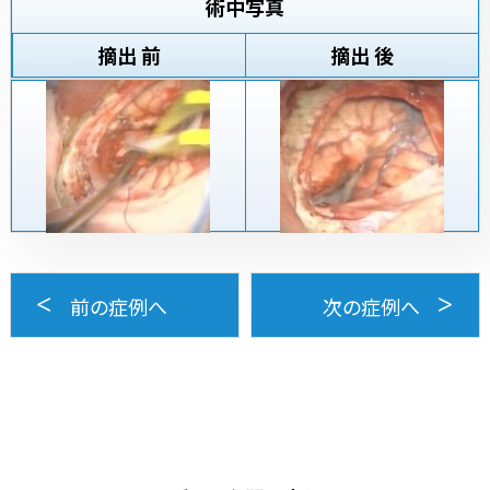
術中写真
摘出 前
摘出 後
前の症例へ
次の症例へ