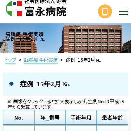
脳腫瘍 手術実績
症例 '15年2月
No.
トップ
>
脳腫瘍 手術実績
>
症例 '15年2月
No.
症例 '15年2月
No.
※ 画像をクリックすると拡大表示します。症例No.は平成29
年から起算しています。
No.
年_番号
手術年月
患者年齢