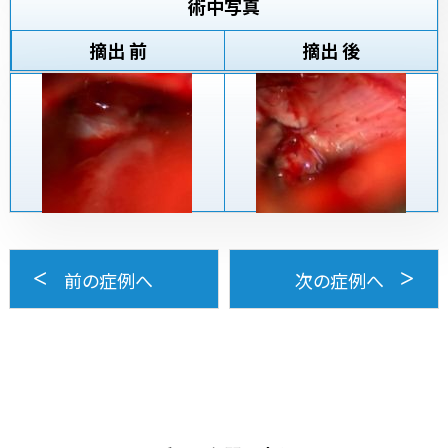
術中写真
摘出 前
摘出 後
前の症例へ
次の症例へ