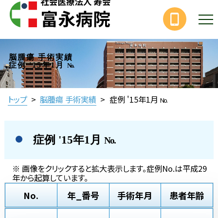
脳腫瘍 手術実績
症例 '15年1月
No.
トップ
>
脳腫瘍 手術実績
>
症例 '15年1月
No.
症例 '15年1月
No.
※ 画像をクリックすると拡大表示します。症例No.は平成29
年から起算しています。
No.
年_番号
手術年月
患者年齢