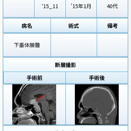
’15_11
'15年1月
40代
病名
術式
備考
下垂体腺腫
断層撮影
手術前
手術後