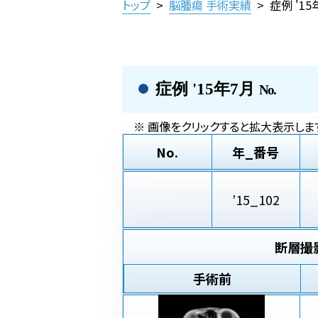
トップ
>
脳腫瘍 手術実績
>
症例 '1
症例 '15年7月
No.
※ 画像をクリックすると拡大表示します
No.
年_番号
’15_102
断層撮
手術前