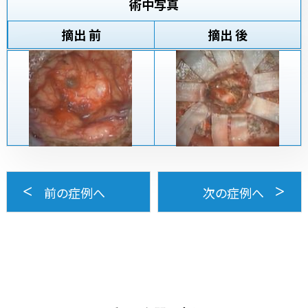
術中写真
摘出 前
摘出 後
前の症例へ
次の症例へ