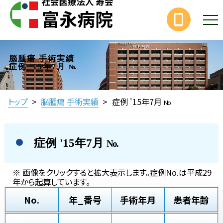
脳腫瘍 手術実績
症例 '15年7月
No.
トップ
>
脳腫瘍 手術実績
>
症例 '15年7月
No.
症例 '15年7月
No.
※ 画像をクリックすると拡大表示します。症例No.は平成29
年から起算しています。
No.
年_番号
手術年月
患者年齢