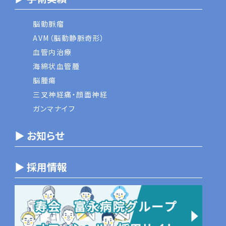
脳動脈瘤
AVM（脳動静脈奇形）
血管内治療
海綿状血管腫
脳腫瘍
三叉神経痛・顔面神経
ガンマナイフ
▶ お知らせ
▶ 採用情報