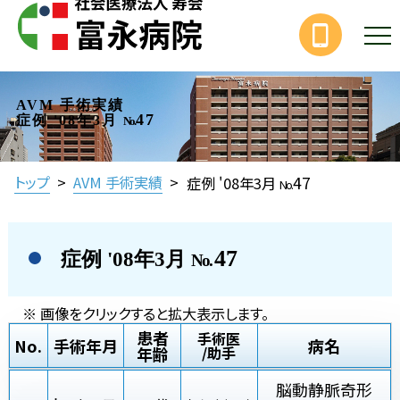
AVM 手術実績
47
症例 '08年3月
No.
47
トップ
>
AVM 手術実績
>
症例 '08年3月
No.
47
症例 '08年3月
No.
※ 画像をクリックすると拡大表示します。
患者
手術医
No.
手術年月
病名
年齢
/助手
脳動静脈奇形