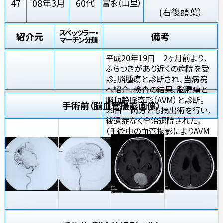
47
'08年3月
60代
富永（山里）
(右後頭葉）
スペッツラー・
紹介元
備考
マーチン分類
平成20年19日 2ヶ月前より、
ふらつきがあり近くの病院を受
診。脳腫瘍と診断され、当病院
へ紹介。検査の結果、脳腫瘍と
脳動静脈奇形（AVM）と診断。
手術前（脳血管撮影画像）
26日 両方とも摘出術を行い、
後遺症なく全治退院された。
（手術中の血管撮影によりAVM
の完全摘出が確認されたので、
術後の血管撮影は省略した。）