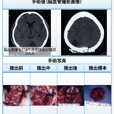
手術後（脳血管撮影画像）
脳血管撮影により完全除去が確認
された
手術写真
摘出前
摘出中
摘出後
摘出標本