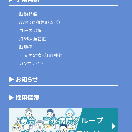
脳動脈瘤
AVM（脳動静脈奇形）
血管内治療
海綿状血管腫
脳腫瘍
三叉神経痛・顔面神経
ガンマナイフ
▶ お知らせ
▶ 採用情報