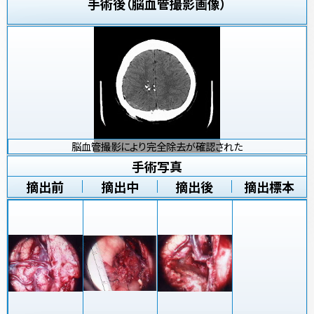
手術後（脳血管撮影画像）
脳血管撮影により完全除去が確認された
手術写真
摘出前
摘出中
摘出後
摘出標本