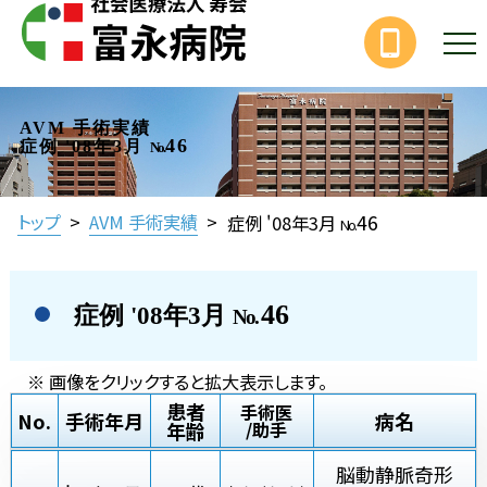
AVM 手術実績
46
症例 '08年3月
No.
46
トップ
>
AVM 手術実績
>
症例 '08年3月
No.
46
症例 '08年3月
No.
※ 画像をクリックすると拡大表示します。
患者
手術医
No.
手術年月
病名
年齢
/助手
脳動静脈奇形