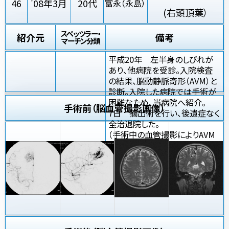
46
'08年3月
20代
富永（永島）
(右頭頂葉）
スペッツラー・
紹介元
備考
マーチン分類
平成20年 左半身のしびれが
あり、他病院を受診。入院検査
の結果、脳動静脈奇形（AVM）と
診断。入院した病院では手術が
困難なため、当病院へ紹介。
手術前（脳血管撮影画像）
7日 摘出術を行い、後遺症なく
全治退院した。
（手術中の血管撮影によりAVM
の完全摘出が確認されたので、
術後の血管撮影は省略した。）