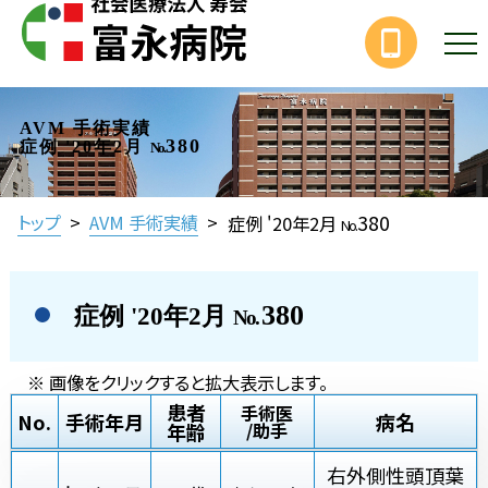
AVM 手術実績
380
症例 '20年2月
No.
380
トップ
>
AVM 手術実績
>
症例 '20年2月
No.
380
症例 '20年2月
No.
※ 画像をクリックすると拡大表示します。
患者
手術医
No.
手術年月
病名
年齢
/助手
右外側性頭頂葉