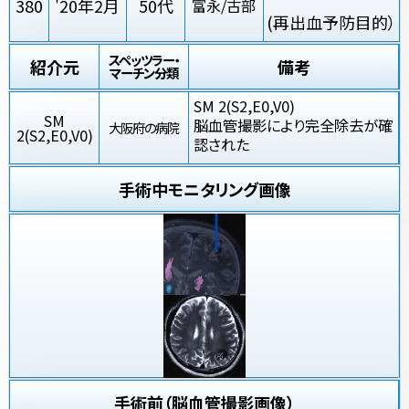
380
'20年2月
50代
富永/古部
(再出血予防目的）
スペッツラー・
紹介元
備考
マーチン分類
SM 2(S2,E0,V0)
SM
脳血管撮影により完全除去が確
大阪府の病院
2(S2,E0,V0)
認された
手術中モニタリング画像
手術前（脳血管撮影画像）