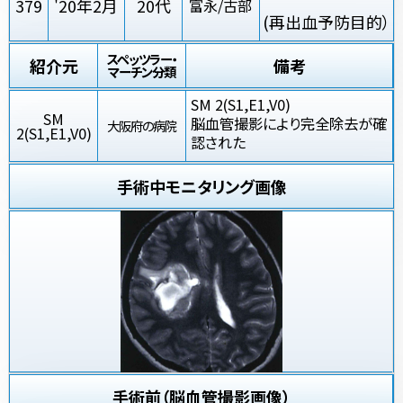
379
'20年2月
20代
富永/古部
(再出血予防目的）
スペッツラー・
紹介元
備考
マーチン分類
SM 2(S1,E1,V0)
SM
脳血管撮影により完全除去が確
大阪府の病院
2(S1,E1,V0)
認された
手術中モニタリング画像
手術前（脳血管撮影画像）