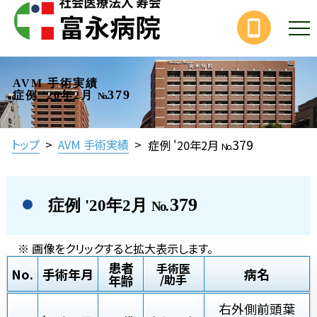
AVM 手術実績
379
症例 '20年2月
No.
379
トップ
>
AVM 手術実績
>
症例 '20年2月
No.
379
症例 '20年2月
No.
※ 画像をクリックすると拡大表示します。
患者
手術医
No.
手術年月
病名
年齢
/助手
右外側前頭葉