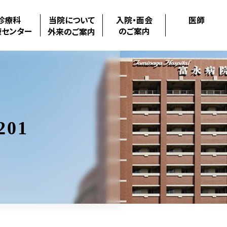
診療科
当院について
入院・面会
医師
療センター
のご案内
外来のご案内
201