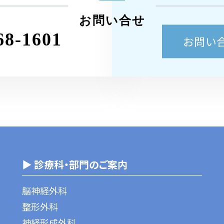
お問い合せ
68-1601
お問い
▶ 診療科・部門のご案内
脳神経外科
整形外科
神経形成外科