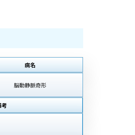
病名
脳動静脈奇形
備考