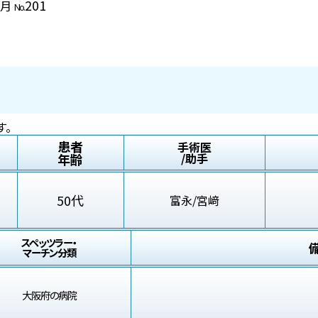
201
9月
No.
す。
患者
手術医
年齢
/助手
50代
富永/宮﨑
スペッツラー・
マーチン分類
大阪府の病院