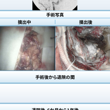
手術写真
摘出中
摘出後
手術後から退院の間
退院後、6か月から1年後