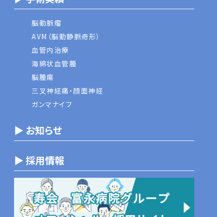
脳動脈瘤
AVM（脳動静脈奇形）
血管内治療
海綿状血管腫
脳腫瘍
三叉神経痛・顔面神経
ガンマナイフ
▶ お知らせ
▶ 採用情報