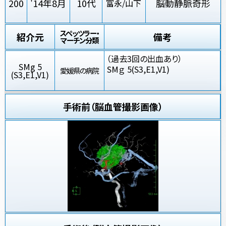
200
'14年8月
10代
脳動静脈奇形
富永/山下
スペッツラー・
紹介元
備考
マーチン分類
（過去3回の出血あり）
SMg 5
SMｇ 5(S3,E1,V1)
愛媛県の病院
(S3,E1,V1)
手術前（脳血管撮影画像）