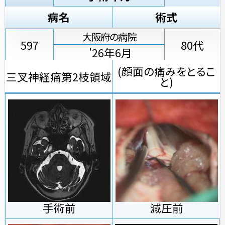
病名
術式
大阪府の病院
597
80代
'26年6月
(顔面の痛みをとるこ
三叉神経痛第2枝領域
と)
手術前
減圧前