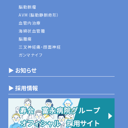
脳動脈瘤
AVM（脳動静脈奇形）
血管内治療
海綿状血管腫
脳腫瘍
三叉神経痛・顔面神経
ガンマナイフ
▶ お知らせ
▶ 採用情報