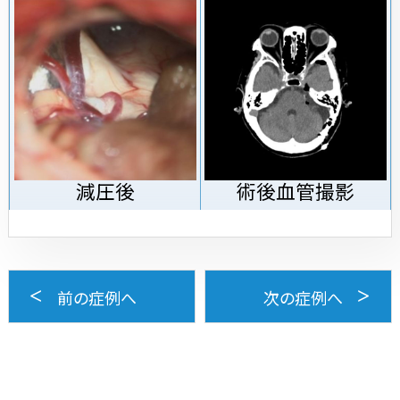
減圧後
術後血管撮影
前の症例へ
次の症例へ