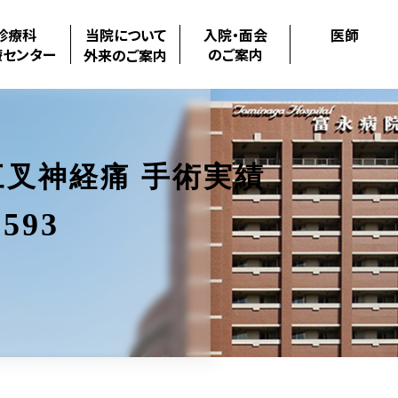
診療科
当院について
入院・面会
医師
療センター
のご案内
外来のご案内
叉神経痛 手術実績
593
.