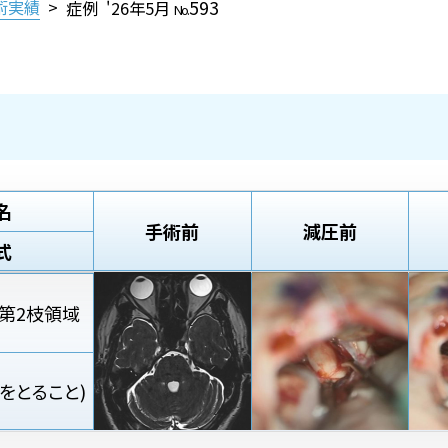
593
術実績
>
症例 '26年5月
No.
名
手術前
減圧前
式
第2枝領域
をとること)