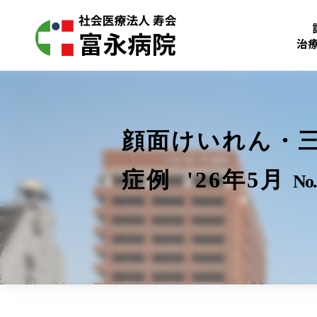
治
顔面けいれん・三
症例 '26年5月
No