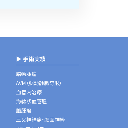
▶ 手術実績
脳動脈瘤
AVM（脳動静脈奇形）
血管内治療
海綿状血管腫
脳腫瘍
三叉神経痛・顔面神経