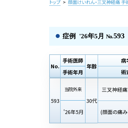
トップ
>
顔面けいれん・三叉神経痛 手
593
症例 '26年5月
No.
手術医師
病
No.
年齢
術
手術年月
三叉神経痛
当院外来
593
30代
'26年5月
(顔面の痛み