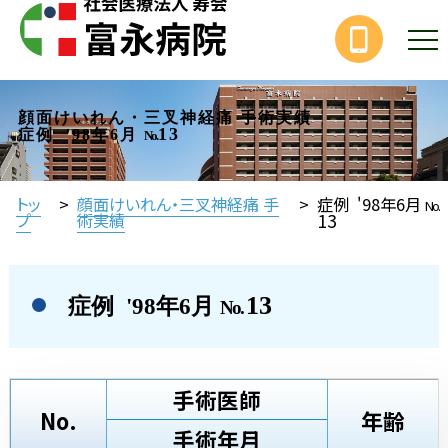
顔面けいれん・三叉神経痛 手術実績
13
症例 '98年6月
No.
トッ
>
顔面けいれん・三叉神経痛 手
>
症例 '98年6月
No.
13
プ
術実績
13
症例 '98年6月
No.
手術医師
No.
年齢
手術年月