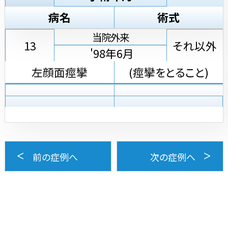
病名
術式
当院外来
13
それ以外
'98年6月
左顔面痙攣
(痙攣をとること)
前の症例へ
次の症例へ