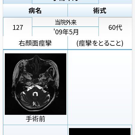
病名
術式
当院外来
127
60代
'09年5月
右顔面痙攣
(痙攣をとること)
手術前