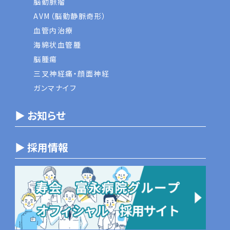
脳動脈瘤
AVM（脳動静脈奇形）
血管内治療
海綿状血管腫
脳腫瘍
三叉神経痛・顔面神経
ガンマナイフ
▶ お知らせ
▶ 採用情報