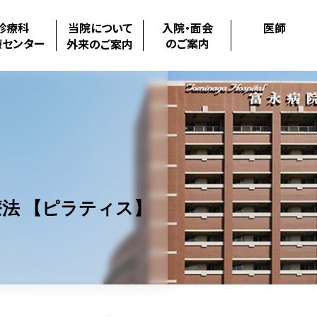
診療科
当院について
入院・面会
医師
療センター
のご案内
外来のご案内
法 【ピラティス】