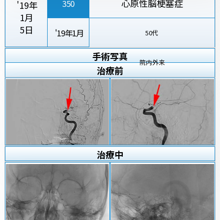
心原性脳梗塞症
350
'19年
1月
5日
'19年1月
50代
手術写真
院内外来
治療
前
治療
中