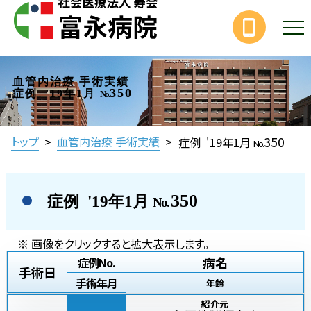
血管内治療 手術実績
350
症例 '19年1月
No.
350
トップ
>
血管内治療 手術実績
>
症例 '19年1月
No.
350
症例 '19年1月
No.
※ 画像をクリックすると拡大表示します。
病名
症例No.
手術日
手術年月
年齢
紹介元