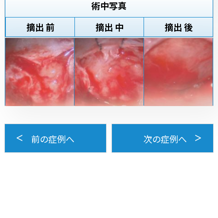
術中写真
摘出 前
摘出 中
摘出 後
前の症例へ
次の症例へ