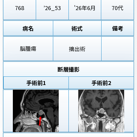
768
’26_53
'26年6月
70代
病名
術式
備考
脳腫瘍
摘出術
断層撮影
手術前
1
手術前2