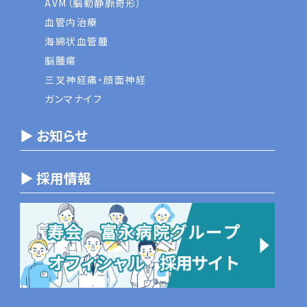
AVM（脳動静脈奇形）
血管内治療
海綿状血管腫
脳腫瘍
三叉神経痛・顔面神経
ガンマナイフ
▶ お知らせ
▶ 採用情報