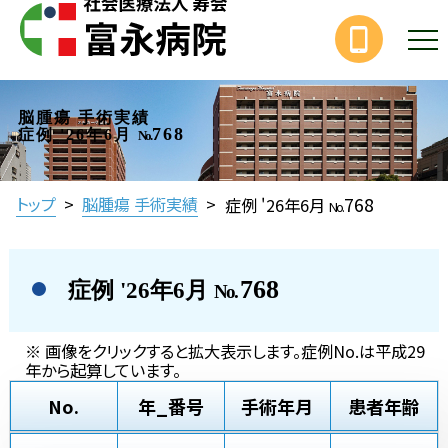
脳腫瘍 手術実績
768
症例 '26年6月
No.
768
トップ
>
脳腫瘍 手術実績
>
症例 '26年6月
No.
768
症例 '26年6月
No.
※ 画像をクリックすると拡大表示します。症例No.は平成29
年から起算しています。
No.
年_番号
手術年月
患者年齢