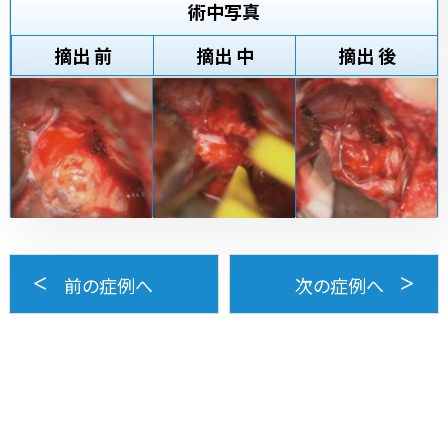
術中写真
摘出 前
摘出 中
摘出 後
前の症例へ
次の症例へ