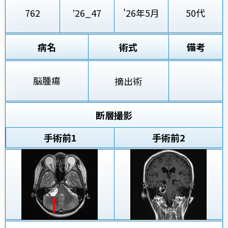
762
’26_47
'26年5月
50代
病名
術式
備考
脳腫瘍
摘出術
断層撮影
手術前
1
手術前2