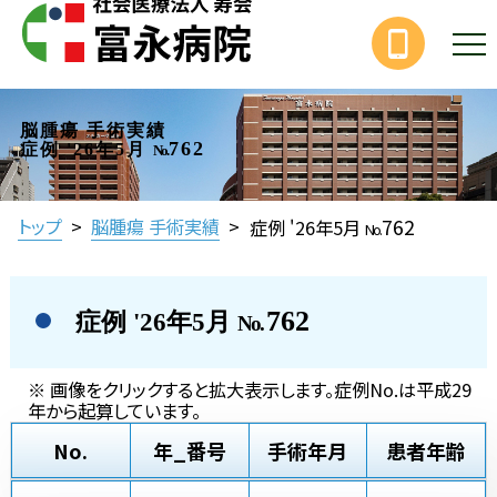
脳腫瘍 手術実績
762
症例 '26年5月
No.
762
トップ
>
脳腫瘍 手術実績
>
症例 '26年5月
No.
762
症例 '26年5月
No.
※ 画像をクリックすると拡大表示します。症例No.は平成29
年から起算しています。
No.
年_番号
手術年月
患者年齢