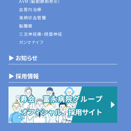
AVM（脳動静脈奇形）
血管内治療
海綿状血管腫
脳腫瘍
三叉神経痛・顔面神経
ガンマナイフ
▶ お知らせ
▶ 採用情報