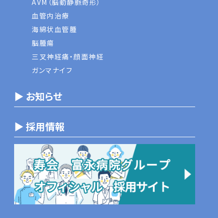
AVM（脳動静脈奇形）
血管内治療
海綿状血管腫
脳腫瘍
三叉神経痛・顔面神経
ガンマナイフ
▶ お知らせ
▶ 採用情報