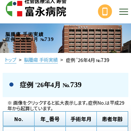
脳腫瘍 手術実績
739
症例 '26年4月
No.
739
トップ
>
脳腫瘍 手術実績
>
症例 '26年4月
No.
739
症例 '26年4月
No.
※ 画像をクリックすると拡大表示します。症例No.は平成29
年から起算しています。
No.
年_番号
手術年月
患者年齢