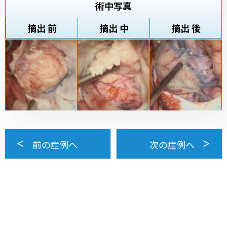
術中写真
摘出 前
摘出 中
摘出 後
前の症例へ
次の症例へ